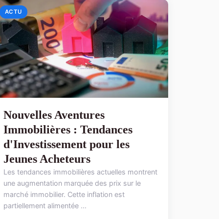
ACTU
Nouvelles Aventures
Immobilières : Tendances
d'Investissement pour les
Jeunes Acheteurs
Les tendances immobilières actuelles montrent
une augmentation marquée des prix sur le
marché immobilier. Cette inflation est
partiellement alimentée ...