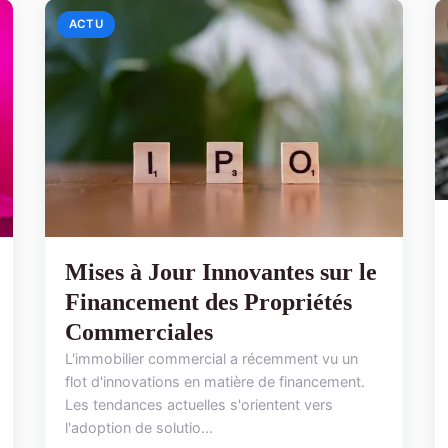
ACTU
Mises à Jour Innovantes sur le
Financement des Propriétés
Commerciales
L'immobilier commercial a récemment vu un
flot d'innovations en matière de financement.
Les tendances actuelles s'orientent vers
l'adoption de solutio...