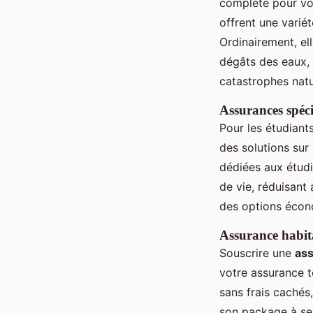
complète pour vo
offrent une varié
Ordinairement, ell
dégâts des eaux, 
catastrophes natu
Assurances spéci
Pour les étudiant
des solutions sur
dédiées aux étudi
de vie, réduisant
des options écono
Assurance habita
Souscrire une
ass
votre assurance t
sans frais cachés,
son package à ses 