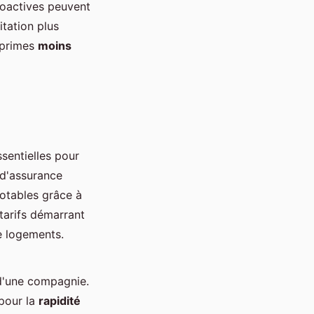
proactives peuvent
itation plus
 primes
moins
sentielles pour
 d'assurance
notables grâce à
tarifs démarrant
e logements.
é d'une compagnie.
 pour la
rapidité