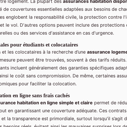
tre logement. La plupart des
assurances habitation dispon
té de couvertures essentielles adaptées aux besoins de cha
es englobent la responsabilité civile, la protection contre l'
et le vol. D'autres options peuvent inclure des protections 
relles ou des services d'assistance en cas d'urgence.
ales pour étudiants et colocataires
s et les colocataires à la recherche d’une
assurance logeme
 mesure peuvent être trouvées, souvent à des tarifs réduits
ants incluent généralement des garanties spécifiques adapt
 ainsi le coût sans compromission. De même, certaines ass
miques pour faciliter la colocation.
tion en ligne sans frais cachés
urance habitation en ligne simple et claire
permet de rédui
out en garantissant une couverture adéquate. Ces contrats
 et la transparence est primordiale, surtout lorsqu'il s’agit 
besoins réels, évitant ainsi les mauvaises surprises lors de