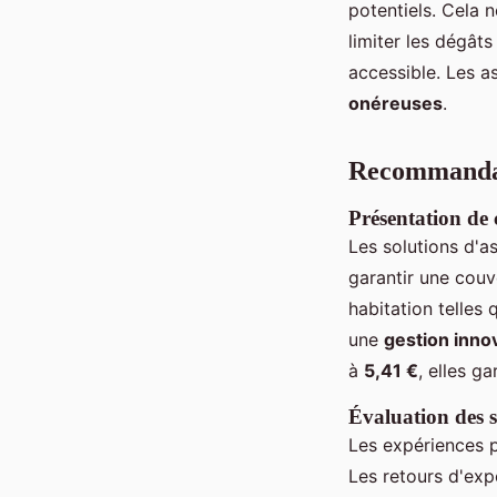
potentiels. Cela 
limiter les dégât
accessible. Les a
onéreuses
.
Recommandati
Présentation de
Les solutions d'a
garantir une couv
habitation telles
une
gestion inno
à
5,41 €
, elles g
Évaluation des se
Les expériences p
Les retours d'exp