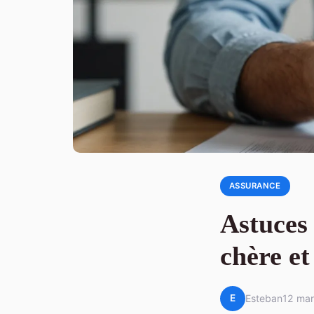
ASSURANCE
Astuces
chère et
E
Esteban
12 ma