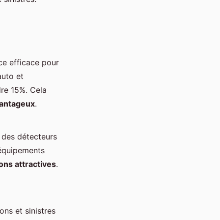
e efficace pour
auto et
dre 15%. Cela
vantageux
.
u des détecteurs
 équipements
ons attractives
.
ons et sinistres