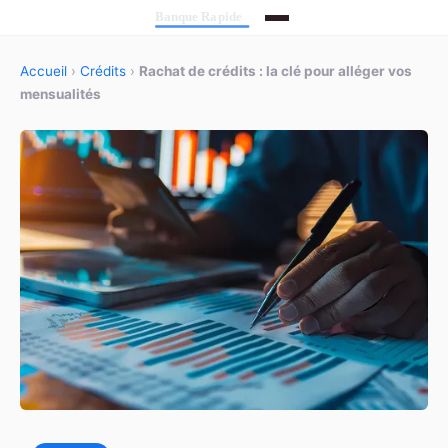
Accueil
›
Crédits
›
Rachat de crédits : la clé pour alléger vos
mensualités